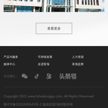
卓越实践”榜单
就绪，血站医护人员严谨规范地执行信息登记、血型检
测、采血等各项流程。许多员工提前来到采血点，认真
了解献血注意事项，填写登记表格，有序排队等候。
查看更多
产品与服务
可持续发展
人力资源
媒体中心
走进富海
富海监察
关注我们：
Copyright 2021 www.fuhaikonggu.com, All Rights Reserved
富海控股荣登“2024山东企业社会责任
鲁ICP备2021045543号-2
版权归富海控股所有
卓越实践”榜单