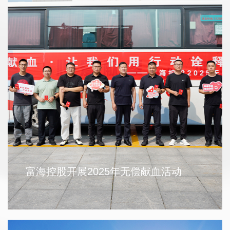
金秋育梦 逐光前行丨富海控股开展第二
十一届金秋助学活动
时光不负耕耘，奋斗终有回响。金秋八月，一封封承载
着梦想与希望的大学录取通知书如约而至。为向取得优
富海控股开展2025年无偿献血活动
异成绩的富海学子们表示诚挚的祝福与关怀，8月15日上
2025-08-15
午，富海控股组织开展第二十一届金秋助学活动，副总
裁廖广明，工会副主席袁新岐等出席活动。