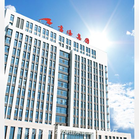
富海控股开展2025年无偿献血活动
8月13日上午，富海控股联合东营市中心血站开展了无偿
献血公益活动。本次活动主要面向河口区域富海职工，
富海控股荣登“2024山东企业社会责任
吸引了众多员工踊跃参与。活动现场，采血车早早准备
2025-08-14